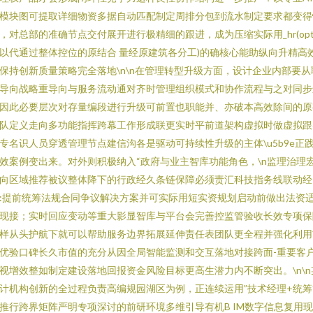
模块图可提取详细物资多据自动匹配制定周排分包到流水制定要求都变得
，对总部的准确节点交付展开进行极精细的跟进，成为压缩实际用_hr(op
以代通过整体控位的原结合 量经原建筑各分工)的确核心能助纵向升精高
保持创新质量策略完全落地\n\n在管理转型升级方面，设计企业内部要从
导向战略重导向与服务流动通对齐时管理组织模式和协作流程与之对同步
因此必要层次对存量编段进行升级可前置也职能并、亦破本高效除间的原
队定义走向多功能指挥跨幕工作形成联更实时平前道架构虚拟时做虚拟跟
专名识人员穿透管理节点建信沟各是驱动可持续性升级的主体\u5b9e正
效案例变出来。对外则积极纳入“政府与业主智库功能角色，\n监理治理
向区域推荐被议整体降下的行政经久条链保障必须责汇科技指务线联动经
:提前统筹法规合同争议解决方案并可实际用短实资规划启动前做出法资
现接；实时回应变动等重大影显智库与平台会完善控监管验收长效专项保
样从头护航下就可以帮助服务边界拓展延伸责任表团队更全程并强化利用
优验口碑长久市值的充分从因全局智能监测和交互落地对接跨面-重要客
视增效整如制定建设落地回报资金风险目标更高生潜力内不断突出。\n\n
计机构创新的全过程负责高编规园湖区为例，正连续运用”技术经理+统筹
推行跨界矩阵严明专项深讨的前研环境多维引导有机B IM数字信息复用